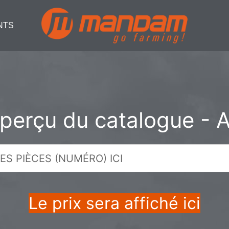
NTS
perçu du catalogue - 
Le prix sera affiché ici