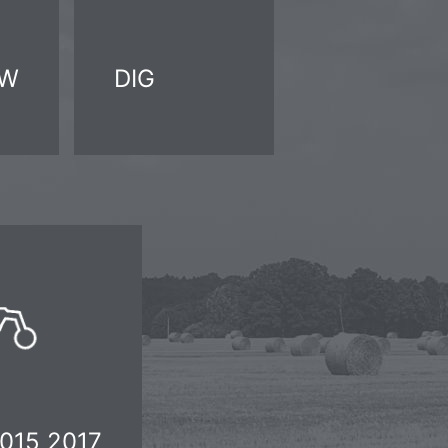
ZW
DIG
015 2017